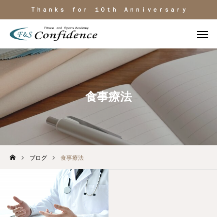
Ｔｈａｎｋｓ ｆｏｒ １０ｔｈ Ａｎｎｉｖｅｒｓａｒｙ
施設見学
ＬＩＮＥ相談
電話
よくある質問
食事療法
施設のご紹介
料金・サービス
ブログ
食事療法
運動目的
トレーナー紹介
アクセス