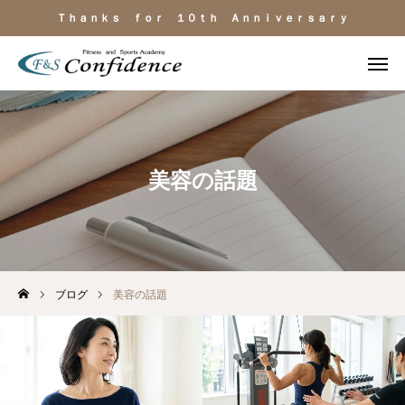
Ｔｈａｎｋｓ ｆｏｒ １０ｔｈ Ａｎｎｉｖｅｒｓａｒｙ
施設見学
ＬＩＮＥ相談
電話
よくある質問
美容の話題
施設のご紹介
料金・サービス
ブログ
美容の話題
運動目的
トレーナー紹介
アクセス