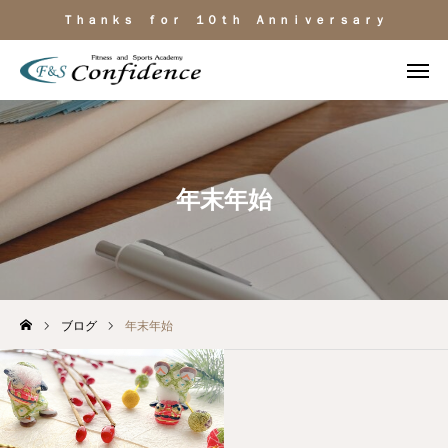
Ｔｈａｎｋｓ ｆｏｒ １０ｔｈ Ａｎｎｉｖｅｒｓａｒｙ
施設見学
ＬＩＮＥ相談
電話
よくある質問
年末年始
施設のご紹介
料金・サービス
ブログ
年末年始
運動目的
トレーナー紹介
アクセス