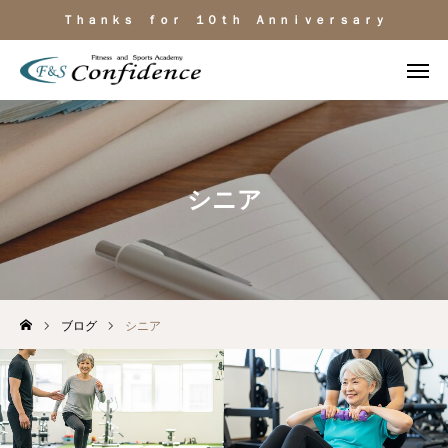
Ｔｈａｎｋｓ ｆｏｒ １０ｔｈ Ａｎｎｉｖｅｒｓａｒｙ
施設見学
ＬＩＮＥ相談
電話
よくある質問
シニア
施設のご紹介
料金・サービス
ブログ
シニア
運動目的
トレーナー紹介
アクセス