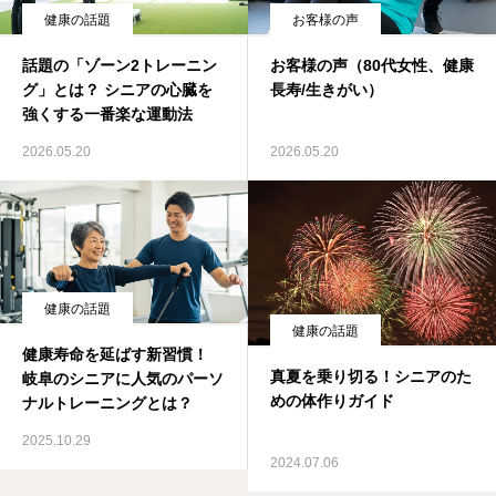
健康の話題
お客様の声
ブログ
話題の「ゾーン2トレーニン
お客様の声（80代女性、健康
グ」とは？ シニアの心臓を
長寿/生きがい）
強くする一番楽な運動法
2026.05.20
2026.05.20
健康の話題
健康の話題
健康寿命を延ばす新習慣！
真夏を乗り切る！シニアのた
岐阜のシニアに人気のパーソ
めの体作りガイド
ナルトレーニングとは？
2025.10.29
2024.07.06