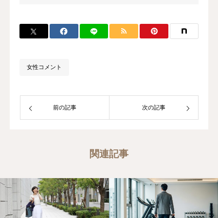
岐阜で身体作りのチャレンジをお考えの
方は、ぜひ私たちにお任せ下さい。
女性コメント
前の記事
次の記事
関連記事