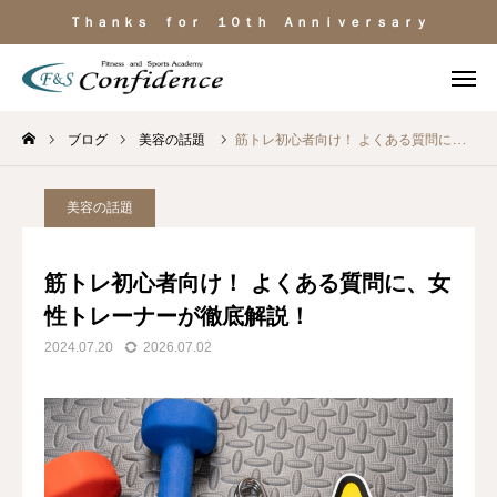
Ｔｈａｎｋｓ ｆｏｒ １０ｔｈ Ａｎｎｉｖｅｒｓａｒｙ
ブログ
美容の話題
筋トレ初心者向け！ よくある質問に、女性トレーナーが徹底解説！
施設見学
ＬＩＮＥ相談
電話
よくある質問
美容の話題
施設のご紹介
筋トレ初心者向け！ よくある質問に、女
性トレーナーが徹底解説！
料金・サービス
2024.07.20
2026.07.02
運動目的
トレーナー紹介
アクセス