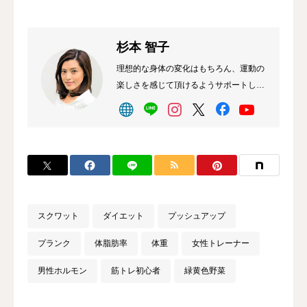
杉本 智子
理想的な身体の変化はもちろん、運動の
楽しさを感じて頂けるようサポートして
まいります。特に、女性向けの美容トレ
ーニングにおいては、全身のラインを整
えながら、部位ごとにきめ細やかな強度
調整を行い、人工的ではない、本来の女
性らしさを生かした綺麗なボディメイク
を進めます。ぜひ、成果の出る上質な個
別プログラムをご実感下さい。【略歴】
スクワット
ダイエット
プッシュアップ
NHKカルチャー（シェイプアップ講
師）、NESTA公認パーソナルフィット
プランク
体脂肪率
体重
女性トレーナー
ネストレーナー、アスリートフードマイ
スター
男性ホルモン
筋トレ初心者
緑黄色野菜