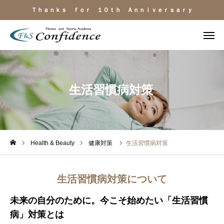
Ｔｈａｎｋｓ ｆｏｒ １０ｔｈ Ａｎｎｉｖｅｒｓａｒｙ
施設見学
ＬＩＮＥ相談
生活習慣病対策
電話
よくある質問
施設のご紹介
料金・サービス
Health & Beauty
健康対策
生活習慣病対策
運動目的
生活習慣病対策について
トレーナー紹介
未来の自分のために。今こそ始めたい「生活習慣
病」対策とは
アクセス