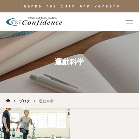
Ｔｈａｎｋｓ ｆｏｒ １０ｔｈ Ａｎｎｉｖｅｒｓａｒｙ
施設見学
ＬＩＮＥ相談
電話
よくある質問
運動科学
施設のご紹介
料金・サービス
ブログ
運動科学
運動目的
トレーナー紹介
アクセス