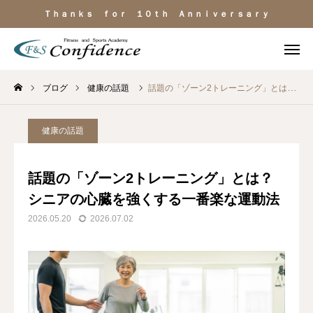
Ｔｈａｎｋｓ ｆｏｒ １０ｔｈ Ａｎｎｉｖｅｒｓａｒｙ
ブログ
健康の話題
話題の「ゾーン2トレーニング」とは？ シニアの心臓を強くする一番楽な運動法
施設見学
ＬＩＮＥ相談
電話
よくある質問
健康の話題
施設のご紹介
話題の「ゾーン2トレーニング」とは？
シニアの心臓を強くする一番楽な運動法
料金・サービス
2026.05.20
2026.07.02
運動目的
トレーナー紹介
アクセス