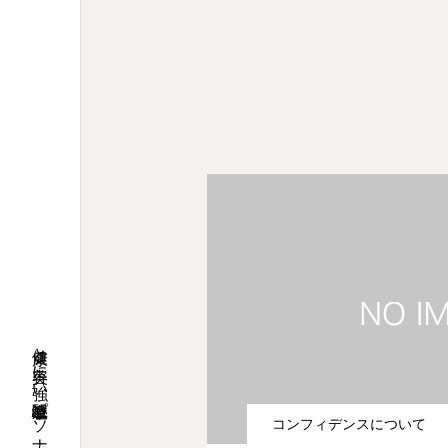
会員様の状況③（地域）: 一宮市や
会員様の状況③（地域）
Doughnut chart. 一宮市や名古屋市など、県外
岐阜市内
56%
岐阜市外
36%
岐阜県外
8%
健康と美容に強い岐阜駅近パーソナルジム
コンフィデンスについて