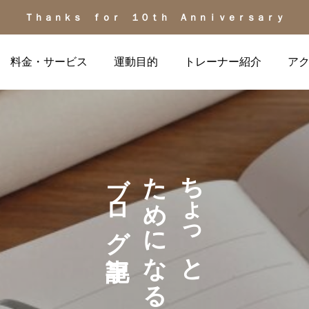
Ｔｈａｎｋｓ ｆｏｒ １０ｔｈ Ａｎｎｉｖｅｒｓａｒｙ
料金・サービス
運動目的
トレーナー紹介
ア
ブログ記事
ためになる
ちょっと
お客様の声
健康の話題
お客様の声（40代男性、
更年期の不調を運動でケ
ダイエット/生活習慣病予
ア？ 自律神経を整える
防）
「心地よい」筋トレの力
2026.07.04
2026.07.02