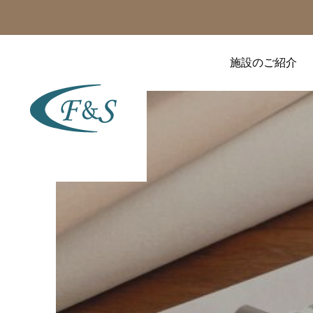
施設のご紹介
美容の話題
美容の話題
顔ヨガよりも効果的？ デ
あの人気女優も実践！
コルテと首ラインを美し
「背中の筋肉」を鍛える
く魅せる「広頸筋」アプ
と顔のたるみが引き締ま
ローチ
る科学的理由
2026.08.04
2026.07.31