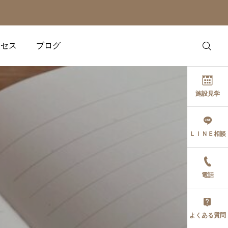
クセス
ブログ
施設見学
ＬＩＮＥ相談
健康の話題
健康の話題
スマートウォッチを使い
欧米で大流行！「バイオ
電話
こなす！ ダイエットを加
ハッキング」で50代から
速させる「心拍数」の読
の体質改善を叶える方法
み方
2026.06.18
2026.05.29
よくある質問