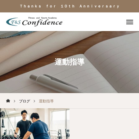
Ｔｈａｎｋｓ ｆｏｒ １０ｔｈ Ａｎｎｉｖｅｒｓａｒｙ
施設見学
ＬＩＮＥ相談
電話
よくある質問
運動指導
施設のご紹介
料金・サービス
ブログ
運動指導
運動目的
トレーナー紹介
アクセス