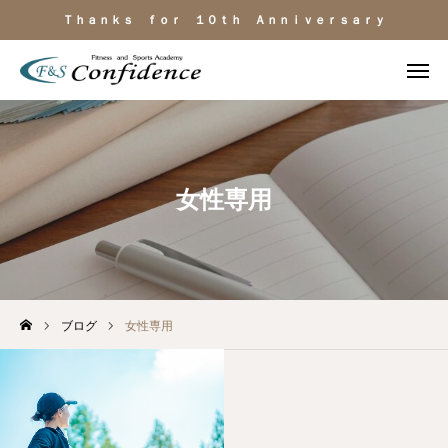
Ｔｈａｎｋｓ ｆｏｒ １０ｔｈ Ａｎｎｉｖｅｒｓａｒｙ
施設見学
ＬＩＮＥ相談
電話
よくある質問
女性専用
施設のご紹介
料金・サービス
ブログ
女性専用
運動目的
トレーナー紹介
アクセス