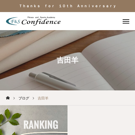
Ｔｈａｎｋｓ ｆｏｒ １０ｔｈ Ａｎｎｉｖｅｒｓａｒｙ
施設見学
ＬＩＮＥ相談
電話
よくある質問
吉田羊
施設のご紹介
料金・サービス
ブログ
吉田羊
運動目的
トレーナー紹介
アクセス