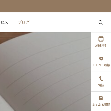
クセス
ブログ
施設見学
ＬＩＮＥ相談
健康の話題
健康の話題
スマートウォッチを使い
欧米で大流行！「バイオ
電話
こなす！ ダイエットを加
ハッキング」で50代から
速させる「心拍数」の読
の体質改善を叶える方法
み方
2026.06.18
2026.05.29
よくある質問