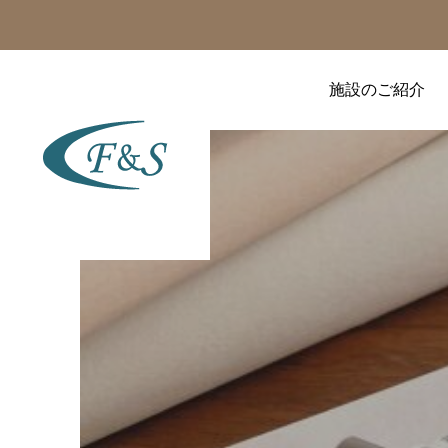
施設のご紹介
美容の話題
美容の話題
顔ヨガよりも効果的？ デ
あの人気女優も実践！
コルテと首ラインを美し
「背中の筋肉」を鍛える
く魅せる「広頸筋」アプ
と顔のたるみが引き締ま
ローチ
る科学的理由
2026.08.04
2026.07.31