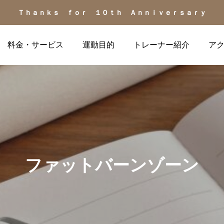
Ｔｈａｎｋｓ ｆｏｒ １０ｔｈ Ａｎｎｉｖｅｒｓａｒｙ
料金・サービス
運動目的
トレーナー紹介
ア
お客様の声
健康の話題
ファットバーンゾーン
お客様の声（40代男性、
更年期の不調を運動でケ
ダイエット/生活習慣病予
ア？ 自律神経を整える
防）
「心地よい」筋トレの力
2026.07.04
2026.07.02