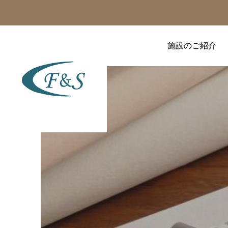
施設のご紹介
美容の話題
美容の話題
顔ヨガよりも効果的？ デ
あの人気女優も実践！
コルテと首ラインを美し
「背中の筋肉」を鍛える
く魅せる「広頸筋」アプ
と顔のたるみが引き締ま
ローチ
る科学的理由
2026.08.04
2026.07.31