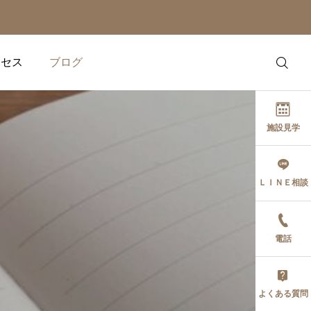
クセス
ブログ
施設見学
ＬＩＮＥ相談
健康の話題
健康の話題
スマートウォッチを使い
欧米で大流行！「バイオ
電話
こなす！ ダイエットを加
ハッキング」で50代から
速させる「心拍数」の読
の体質改善を叶える方法
み方
2026.06.18
2026.05.29
よくある質問