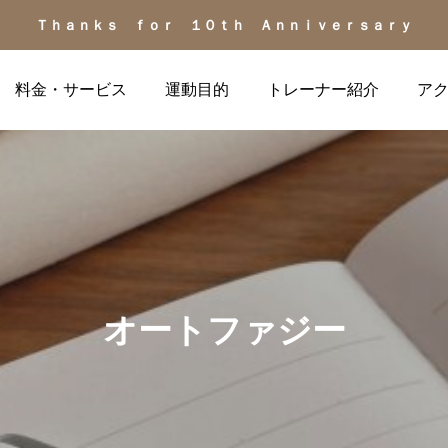
Ｔｈａｎｋｓ ｆｏｒ １０ｔｈ Ａｎｎｉｖｅｒｓａｒｙ
料金・サービス
運動目的
トレーナー紹介
ア
お客様の声
健康の話題
オートファジー
お客様の声（40代男性、
更年期の不調を運動でケ
ダイエット/生活習慣病予
ア？ 自律神経を整える
防）
「心地よい」筋トレの力
2026.07.04
2026.07.02