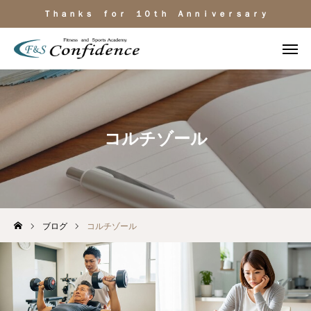
Ｔｈａｎｋｓ ｆｏｒ １０ｔｈ Ａｎｎｉｖｅｒｓａｒｙ
施設見学
ＬＩＮＥ相談
電話
よくある質問
コルチゾール
施設のご紹介
料金・サービス
ブログ
コルチゾール
運動目的
トレーナー紹介
アクセス